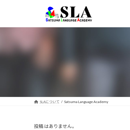
コ
ナ
ン
ビ
テ
ゲ
ン
ー
ツ
シ
へ
ョ
ス
ン
キ
に
ッ
移
プ
動
SLAについて
Satsuma Language Academy
投稿 はありません。